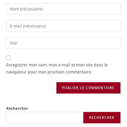
Enter
your
name
Enter
or
your
username
email
Saisir
to
address
l’URL
comment
to
de
comment
votre
Enregistrer mon nom, mon e-mail et mon site dans le
site
navigateur pour mon prochain commentaire.
(facultatif)
Rechercher
RECHERCHER