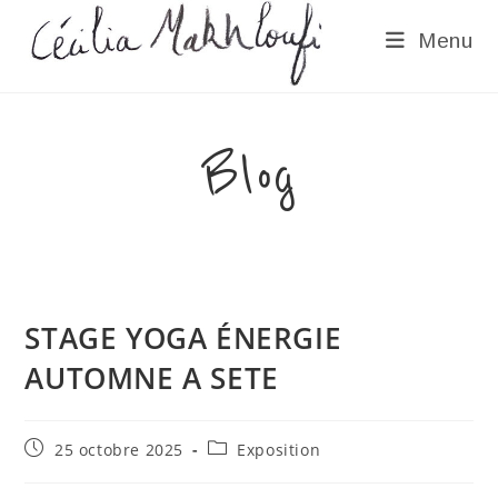
Skip
Menu
to
content
Blog
STAGE YOGA ÉNERGIE
AUTOMNE A SETE
Publication
Post
25 octobre 2025
Exposition
publiée :
category: